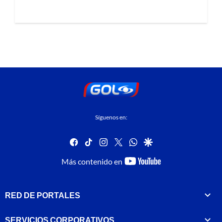
Síguenos en:
facebook
tiktok
instagram
twitter
whatsapp
google
youtube-
Más contenido en
footer
RED DE PORTALES
SERVICIOS CORPORATIVOS