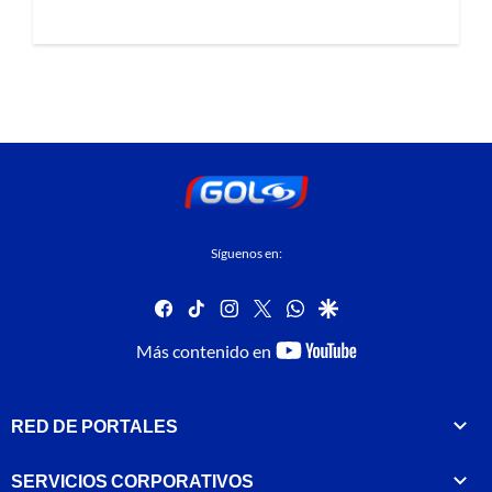
Síguenos en:
facebook
tiktok
instagram
twitter
whatsapp
google
youtube-
Más contenido en
footer
RED DE PORTALES
SERVICIOS CORPORATIVOS