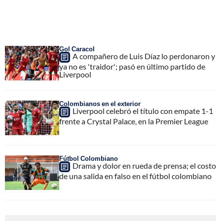
Gol Caracol
A compañero de Luis Díaz lo perdonaron y
ya no es 'traidor'; pasó en último partido de
Liverpool
Colombianos en el exterior
Liverpool celebró el título con empate 1-1
frente a Crystal Palace, en la Premier League
Fútbol Colombiano
Drama y dolor en rueda de prensa; el costo
de una salida en falso en el fútbol colombiano