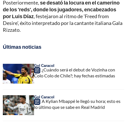
Posteriormente,
se desató la locura en el camerino
de los 'reds', donde los jugadores, encabezados
por Luis Díaz
, festejaron al ritmo de 'Freed from
Desire', éxito interpretado por la cantante italiana Gala
Rizzato.
Últimas noticias
Gol Caracol
¿Cuándo será el debut de Vozinha con
Colo Colo de Chile?; hay fechas estimadas
Gol Caracol
A Kylian Mbappé le llegó su hora; esto es
lo último que se sabe en Real Madrid