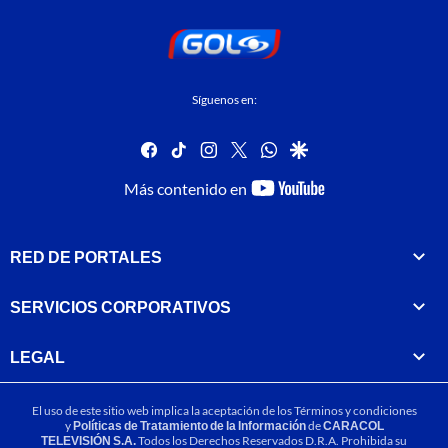
Síguenos en:
facebook
tiktok
instagram
twitter
whatsapp
google
youtube-
Más contenido en
footer
RED DE PORTALES
SERVICIOS CORPORATIVOS
LEGAL
El uso de este sitio web implica la aceptación de los
Términos y condiciones
y
Políticas de Tratamiento de la Información
de
CARACOL
TELEVISIÓN S.A.
Todos los Derechos Reservados D.R.A. Prohibida su