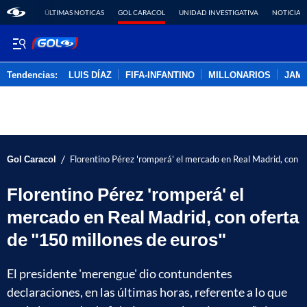
ÚLTIMAS NOTICAS
GOL CARACOL
UNIDAD INVESTIGATIVA
NOTICIAS
Tendencias:
LUIS DÍAZ
FIFA-INFANTINO
MILLONARIOS
JAM
PUBLICIDAD
/
Gol Caracol
Florentino Pérez 'romperá' el mercado en Real Madrid, con o
Florentino Pérez 'romperá' el
mercado en Real Madrid, con oferta
de "150 millones de euros"
El presidente 'merengue' dio contundentes
declaraciones, en las últimas horas, referente a lo que