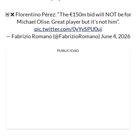
🚨❌ Florentino Pérez: “The €150m bid will NOT be for
Michael Olise. Great player but it’s not him”.
pic.twitter.com/0yYySPU0uj
— Fabrizio Romano (@FabrizioRomano)
June 4, 2026
PUBLICIDAD