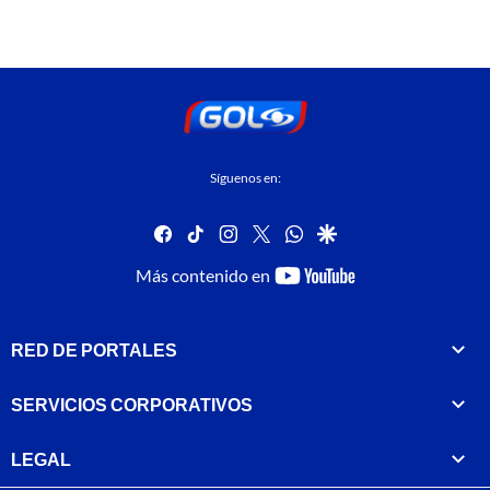
Síguenos en:
facebook
tiktok
instagram
twitter
whatsapp
google
youtube-
Más contenido en
footer
RED DE PORTALES
SERVICIOS CORPORATIVOS
LEGAL