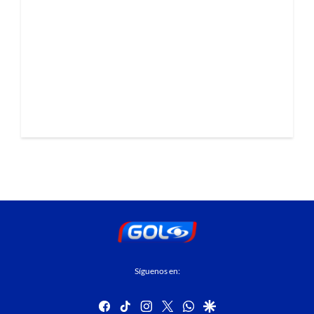
Síguenos en:
facebook
tiktok
instagram
twitter
whatsapp
google