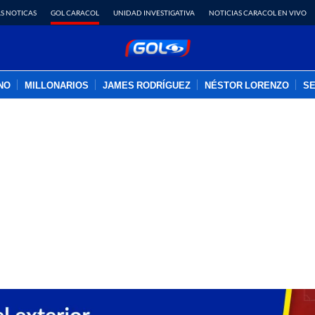
S NOTICAS
GOL CARACOL
UNIDAD INVESTIGATIVA
NOTICIAS CARACOL EN VIVO
INO
MILLONARIOS
JAMES RODRÍGUEZ
NÉSTOR LORENZO
SE
PUBLICIDAD