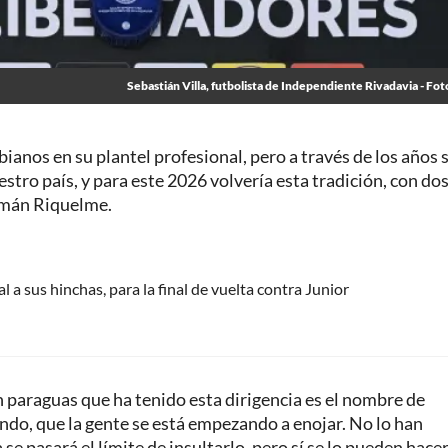
Sebastián Villa, futbolista de Independiente Rivadavia - Fot
anos en su plantel profesional, pero a través de los años 
stro país, y para este 2026 volvería esta tradición, con do
omán Riquelme.
 a sus hinchas, para la final de vuelta contra Junior
n paraguas que ha tenido esta dirigencia es el nombre de
ndo, que la gente se está empezando a enojar. No lo han
 se pasará el límite de insultarlo, pero sí se lo pueden hace