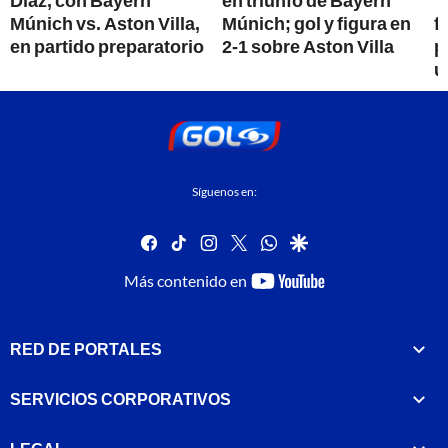
Díaz, con Bayern
en triunfo de Bayern
T
Múnich vs. Aston Villa,
Múnich; gol y figura en
f
en partido preparatorio
2-1 sobre Aston Villa
p
u
Síguenos en:
facebook
tiktok
instagram
twitter
whatsapp
google
youtube-
Más contenido en
footer
RED DE PORTALES
SERVICIOS CORPORATIVOS