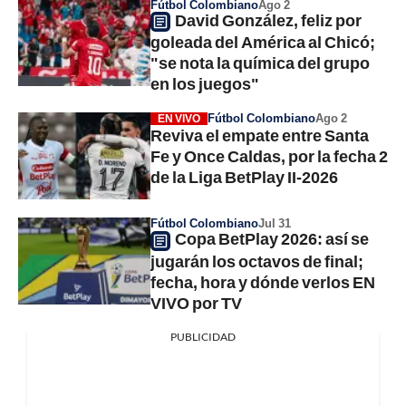
Fútbol Colombiano
Ago 2
David González, feliz por
goleada del América al Chicó;
"se nota la química del grupo
en los juegos"
Fútbol Colombiano
Ago 2
EN VIVO
Reviva el empate entre Santa
Fe y Once Caldas, por la fecha 2
de la Liga BetPlay II-2026
Fútbol Colombiano
Jul 31
Copa BetPlay 2026: así se
jugarán los octavos de final;
fecha, hora y dónde verlos EN
VIVO por TV
PUBLICIDAD