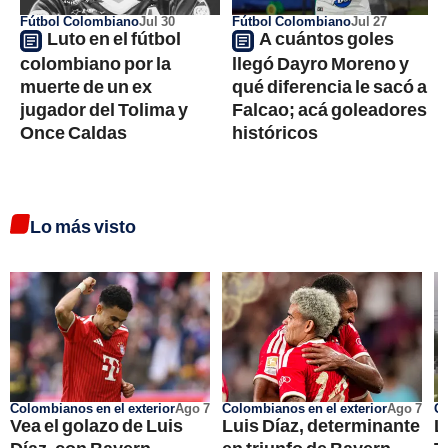
Fútbol Colombiano
Jul 30
Fútbol Colombiano
Jul 27
Luto en el fútbol
A cuántos goles
colombiano por la
llegó Dayro Moreno y
muerte de un ex
qué diferencia le sacó a
jugador del Tolima y
Falcao; acá goleadores
Once Caldas
históricos
Lo más visto
Colombianos en el exterior
Ago 7
Colombianos en el exterior
Ago 7
Go
Vea el golazo de Luis
Luis Díaz, determinante
L