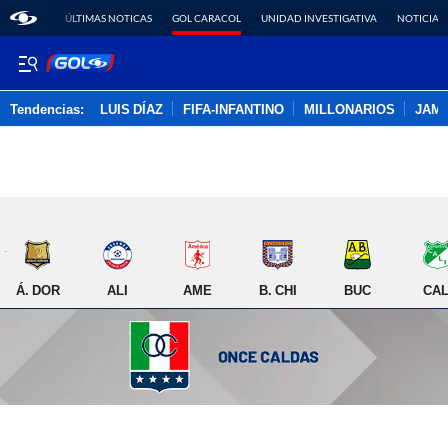
ÚLTIMAS NOTICAS
GOL CARACOL
UNIDAD INVESTIGATIVA
NOTICIAS
Tendencias:
LUIS DÍAZ
FIFA-INFANTINO
MILLONARIOS
JAM
PUBLICIDAD
Á. DOR
ALI
AME
B. CHI
BUC
CAL