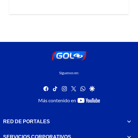
Síguenos en:
facebook
tiktok
instagram
twitter
whatsapp
google
youtube-
Más contenido en
footer
RED DE PORTALES
SERVICIOS CORPORATIVOS