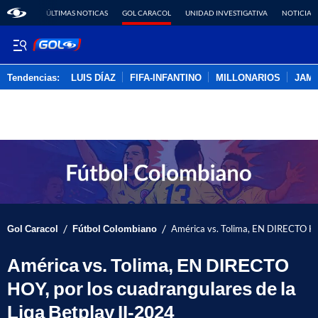
ÚLTIMAS NOTICAS
GOL CARACOL
UNIDAD INVESTIGATIVA
NOTICIAS
Tendencias:
LUIS DÍAZ
FIFA-INFANTINO
MILLONARIOS
JAM
PUBLICIDAD
/
/
Gol Caracol
Fútbol Colombiano
América vs. Tolima, EN DIRECTO HOY
América vs. Tolima, EN DIRECTO
HOY, por los cuadrangulares de la
Liga Betplay II-2024