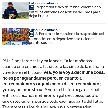
Fútbol Colombiano
Preparador físico del fútbol colombiano,
entre los entrenos y escritura de libros para
dejar huella
Fútbol Colombiano
A Pereira se le mantiene la suspensión del
reconocimiento deportivo; a solucionar
pronto sus líos
"A la 1 por tarde estoy en la sede. En las mañanas
cuando entrenamos a las siete, a las cinco de la mañana
ya estoy en el trabajo.
Vea, yo le voy a decir una cosa,
no es por agrandarme pero, en cuanto a
entrenamiento y organización de entrenamiento;
yo soy un monstruo.
A veces el balón pega en el palo
entra o sale... nos metieron un gol de cabeza; todo lo
que usted quiera, porque todo eso hace parte del fútbol.
Te enfrentas a los rivales, acá hay un entrenador