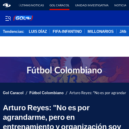
ÚLTIMAS NOTICAS
GOL CARACOL
UNIDAD INVESTIGATIVA
NOTICIAS
Tendencias:
LUIS DÍAZ
FIFA-INFANTINO
MILLONARIOS
JAM
PUBLICIDAD
/
/
Gol Caracol
Fútbol Colombiano
Arturo Reyes: "No es por agrandarm
Arturo Reyes: "No es por
agrandarme, pero en
entrenamiento y organización soy