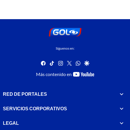
Síguenos en:
facebook
tiktok
instagram
twitter
whatsapp
google
youtube-
Más contenido en
footer
RED DE PORTALES
SERVICIOS CORPORATIVOS
LEGAL