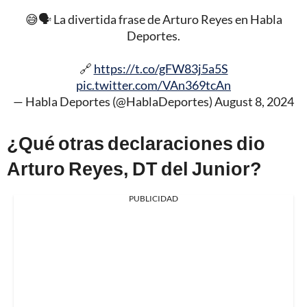
😅🗣️ La divertida frase de Arturo Reyes en Habla
Deportes.
🔗
https://t.co/gFW83j5a5S
pic.twitter.com/VAn369tcAn
— Habla Deportes (@HablaDeportes)
August 8, 2024
¿Qué otras declaraciones dio
Arturo Reyes, DT del Junior?
PUBLICIDAD