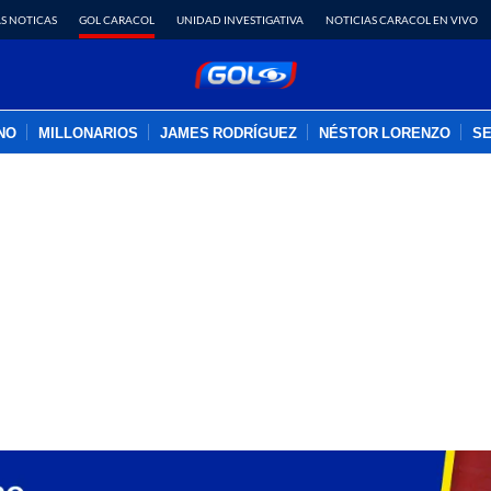
S NOTICAS
GOL CARACOL
UNIDAD INVESTIGATIVA
NOTICIAS CARACOL EN VIVO
INO
MILLONARIOS
JAMES RODRÍGUEZ
NÉSTOR LORENZO
SE
PUBLICIDAD