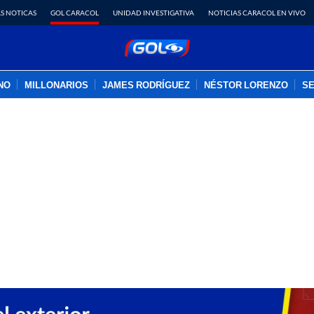
S NOTICAS
GOL CARACOL
UNIDAD INVESTIGATIVA
NOTICIAS CARACOL EN VIVO
INO
MILLONARIOS
JAMES RODRÍGUEZ
NÉSTOR LORENZO
SE
PUBLICIDAD