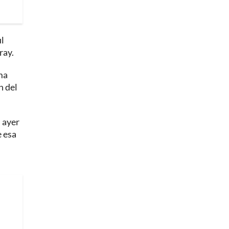
ul
ray.
ma
n del
 ayer
e esa