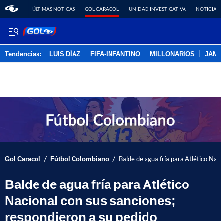
ÚLTIMAS NOTICAS
GOL CARACOL
UNIDAD INVESTIGATIVA
NOTICIAS
Tendencias:
LUIS DÍAZ
FIFA-INFANTINO
MILLONARIOS
JAM
PUBLICIDAD
/
/
Gol Caracol
Fútbol Colombiano
Balde de agua fría para Atlético Nac
Balde de agua fría para Atlético
Nacional con sus sanciones;
respondieron a su pedido