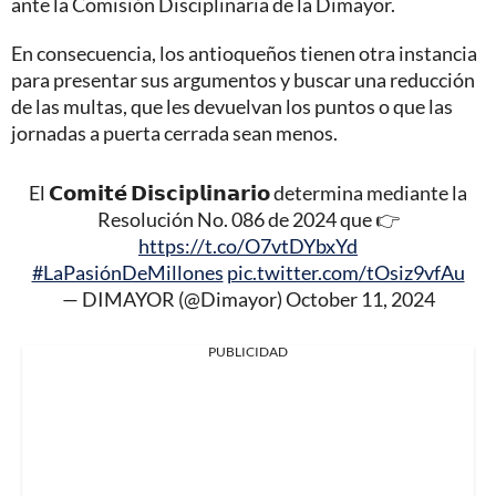
ante la Comisión Disciplinaria de la Dimayor.
En consecuencia, los antioqueños tienen otra instancia
para presentar sus argumentos y buscar una reducción
de las multas, que les devuelvan los puntos o que las
jornadas a puerta cerrada sean menos.
El 𝗖𝗼𝗺𝗶𝘁𝗲́ 𝗗𝗶𝘀𝗰𝗶𝗽𝗹𝗶𝗻𝗮𝗿𝗶𝗼 determina mediante la
Resolución No. 086 de 2024 que 👉
https://t.co/O7vtDYbxYd
#LaPasiónDeMillones
pic.twitter.com/tOsiz9vfAu
— DIMAYOR (@Dimayor)
October 11, 2024
PUBLICIDAD