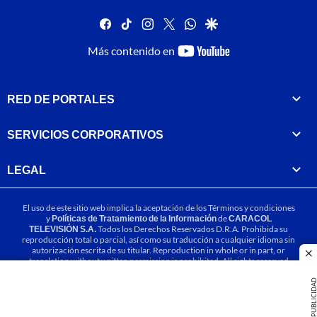
facebook
tiktok
instagram
twitter
whatsapp
google
youtube-
Más contenido en
footer
RED DE PORTALES
SERVICIOS CORPORATIVOS
LEGAL
El uso de este sitio web implica la aceptación de los
Términos y condiciones
y
Políticas de Tratamiento de la Información
de
CARACOL
TELEVISIÓN S.A.
Todos los Derechos Reservados D.R.A. Prohibida su
reproducción total o parcial, así como su traducción a cualquier idioma sin
autorización escrita de su titular. Reproduction in whole or in part, or
cl
translation without written permission is prohibited. All rights reserved
2025.
PUBLICIDA
MIEMBRO DE: