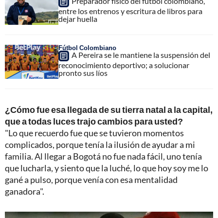
Preparador físico del fútbol colombiano,
entre los entrenos y escritura de libros para
dejar huella
Fútbol Colombiano
A Pereira se le mantiene la suspensión del
reconocimiento deportivo; a solucionar
pronto sus líos
¿Cómo fue esa llegada de su tierra natal a la capital,
que a todas luces trajo cambios para usted?
"Lo que recuerdo fue que se tuvieron momentos
complicados, porque tenía la ilusión de ayudar a mi
familia. Al llegar a Bogotá no fue nada fácil, uno tenía
que lucharla, y siento que la luché, lo que hoy soy me lo
gané a pulso, porque venía con esa mentalidad
ganadora".