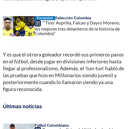
Selección Colombia
Exclusivo
"'Tino' Asprilla, Falcao y Dayro Moreno,
los mejores tres delanteros de la historia de
Colombia"
Y es que el otrora goleador recordó sus primeros pasos
en el fútbol, desde jugar en divisiones inferiores hasta
llegar al profesionalismo. Además, el 'tun-tun' habló de
las pruebas que hizo en Millonarios siendo juvenil y
posteriormente cuando lo llamaron siendo ya una
figura reconocida.
Últimas noticias
Fútbol Colombiano