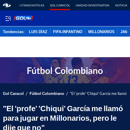
ÚLTIMAS NOTICAS
GOL CARACOL
UNIDAD INVESTIGATIVA
NOTICIAS
Tendencias:
LUIS DÍAZ
FIFA-INFANTINO
MILLONARIOS
JAM
PUBLICIDAD
/
/
Gol Caracol
Fútbol Colombiano
"El 'profe' 'Chiqui' García me llamó p
"El 'profe' 'Chiqui' García me llamó
para jugar en Millonarios, pero le
dije que no"