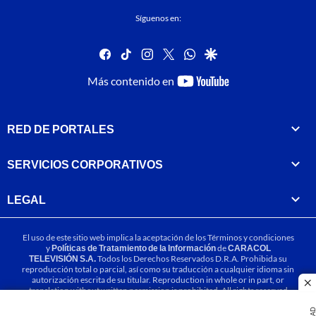
Síguenos en:
facebook
tiktok
instagram
twitter
whatsapp
google
youtube-
Más contenido en
footer
RED DE PORTALES
SERVICIOS CORPORATIVOS
LEGAL
El uso de este sitio web implica la aceptación de los
Términos y condiciones
y
Políticas de Tratamiento de la Información
de
CARACOL
TELEVISIÓN S.A.
Todos los Derechos Reservados D.R.A. Prohibida su
reproducción total o parcial, así como su traducción a cualquier idioma sin
autorización escrita de su titular. Reproduction in whole or in part, or
cl
translation without written permission is prohibited. All rights reserved
2025.