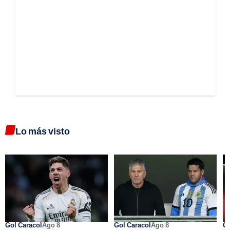
Lo más visto
Gol Caracol
Ago 8
Gol Caracol
Ago 8
Go