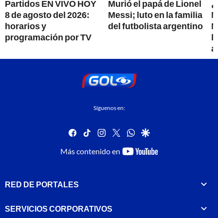
Partidos EN VIVO HOY
Murió el papá de Lionel
¿
8 de agosto del 2026:
Messi; luto en la familia
M
horarios y
del futbolista argentino
M
programación por TV
l
a
Síguenos en:
facebook
tiktok
instagram
twitter
whatsapp
google
youtube-
Más contenido en
footer
RED DE PORTALES
SERVICIOS CORPORATIVOS