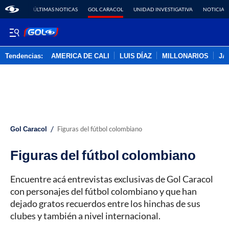
ÚLTIMAS NOTICAS
GOL CARACOL
UNIDAD INVESTIGATIVA
NOTICIAS
Tendencias:
AMERICA DE CALI
LUIS DÍAZ
MILLONARIOS
JA
PUBLICIDAD
/
Gol Caracol
Figuras del fútbol colombiano
Figuras del fútbol colombiano
Encuentre acá entrevistas exclusivas de Gol Caracol
con personajes del fútbol colombiano y que han
dejado gratos recuerdos entre los hinchas de sus
clubes y también a nivel internacional.