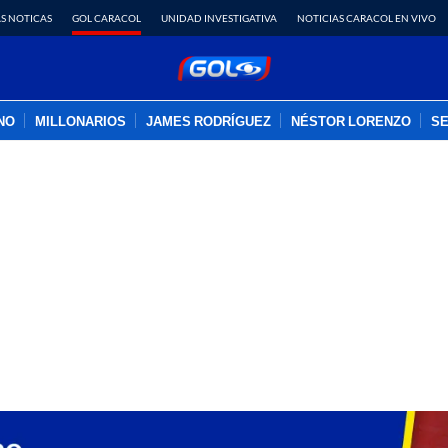
S NOTICAS
GOL CARACOL
UNIDAD INVESTIGATIVA
NOTICIAS CARACOL EN VIVO
INO
MILLONARIOS
JAMES RODRÍGUEZ
NÉSTOR LORENZO
SE
PUBLICIDAD