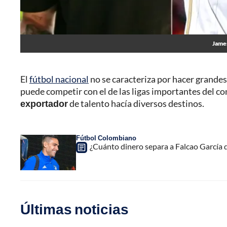
James
El
fútbol nacional
no se caracteriza por hacer grandes
puede competir con el de las ligas importantes del c
exportador
de talento hacía diversos destinos.
Fútbol Colombiano
¿Cuánto dinero separa a Falcao García d
Últimas noticias