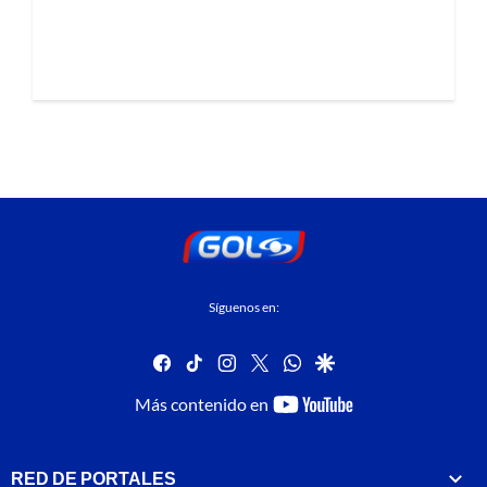
Síguenos en:
facebook
tiktok
instagram
twitter
whatsapp
google
youtube-
Más contenido en
footer
RED DE PORTALES