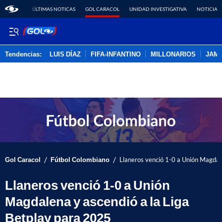
ÚLTIMAS NOTICAS
GOL CARACOL
UNIDAD INVESTIGATIVA
NOTICIAS
Tendencias:
LUIS DÍAZ
FIFA-INFANTINO
MILLONARIOS
JAM
PUBLICIDAD
/
/
Gol Caracol
Fútbol Colombiano
Llaneros venció 1-0 a Unión Magdal
Llaneros venció 1-0 a Unión
Magdalena y ascendió a la Liga
Betplay para 2025