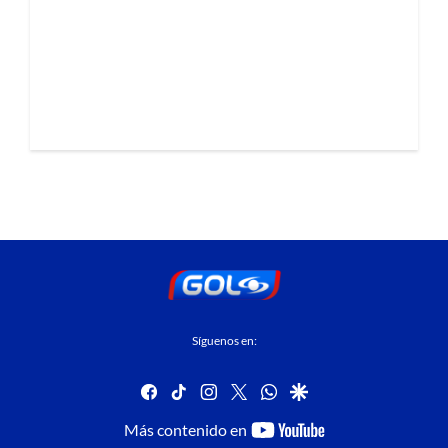
Síguenos en:
facebook
tiktok
instagram
twitter
whatsapp
google
youtube-
Más contenido en
footer