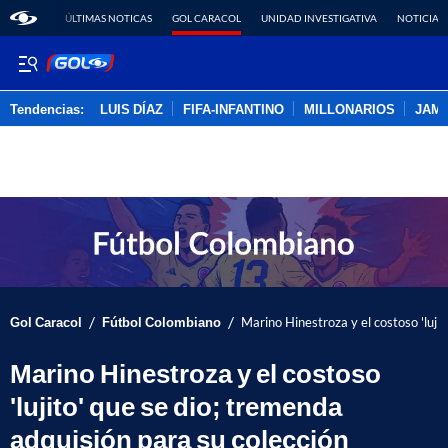
ÚLTIMAS NOTICAS
GOL CARACOL
UNIDAD INVESTIGATIVA
NOTICIAS
Tendencias:
LUIS DÍAZ
FIFA-INFANTINO
MILLONARIOS
JAM
PUBLICIDAD
/
/
Gol Caracol
Fútbol Colombiano
Marino Hinestroza y el costoso 'lujit
Marino Hinestroza y el costoso
'lujito' que se dio; tremenda
adquisión para su colección