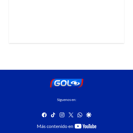
Síguenos en:
facebook
tiktok
instagram
twitter
whatsapp
google
youtube-
Más contenido en
footer