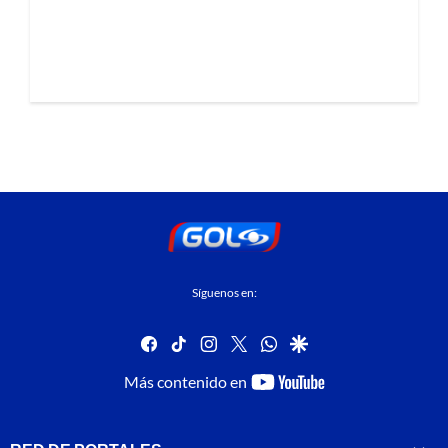
Síguenos en:
facebook
tiktok
instagram
twitter
whatsapp
google
youtube-
Más contenido en
footer