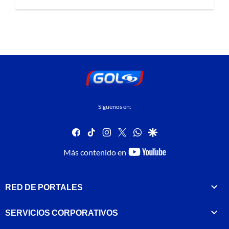
Síguenos en:
facebook
tiktok
instagram
twitter
whatsapp
google
youtube-
Más contenido en
footer
RED DE PORTALES
SERVICIOS CORPORATIVOS