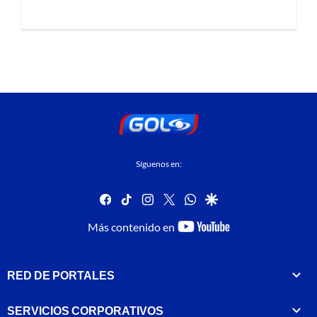
Síguenos en:
facebook
tiktok
instagram
twitter
whatsapp
google
youtube-
Más contenido en
footer
RED DE PORTALES
SERVICIOS CORPORATIVOS