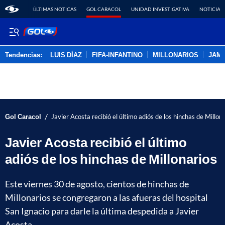
ÚLTIMAS NOTICAS
GOL CARACOL
UNIDAD INVESTIGATIVA
NOTICIAS
Tendencias:
LUIS DÍAZ
FIFA-INFANTINO
MILLONARIOS
JAM
PUBLICIDAD
/
Gol Caracol
Javier Acosta recibió el último adiós de los hinchas de Millon
Javier Acosta recibió el último
adiós de los hinchas de Millonarios
Este viernes 30 de agosto, cientos de hinchas de
Millonarios se congregaron a las afueras del hospital
San Ignacio para darle la última despedida a Javier
Acosta.