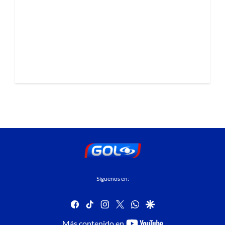
Síguenos en:
facebook
tiktok
instagram
twitter
whatsapp
google
youtube-
Más contenido en