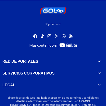
Síguenos en:
facebook
tiktok
instagram
twitter
whatsapp
google
youtube-
Más contenido en
footer
RED DE PORTALES
SERVICIOS CORPORATIVOS
LEGAL
El uso de este sitio web implica la aceptación de los
Términos y condiciones
y
Políticas de Tratamiento de la Información
de
CARACOL
TELEVISIÓN S.A.
Todos los Derechos Reservados D.R.A. Prohibida su