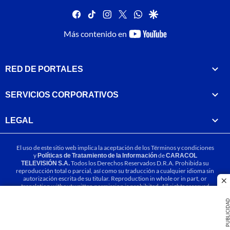
facebook
tiktok
instagram
twitter
whatsapp
google
youtube-
Más contenido en
footer
RED DE PORTALES
SERVICIOS CORPORATIVOS
LEGAL
El uso de este sitio web implica la aceptación de los
Términos y condiciones
y
Políticas de Tratamiento de la Información
de
CARACOL
TELEVISIÓN S.A.
Todos los Derechos Reservados D.R.A. Prohibida su
reproducción total o parcial, así como su traducción a cualquier idioma sin
autorización escrita de su titular. Reproduction in whole or in part, or
cl
translation without written permission is prohibited. All rights reserved
2025.
PUBLICIDA
MIEMBRO DE: