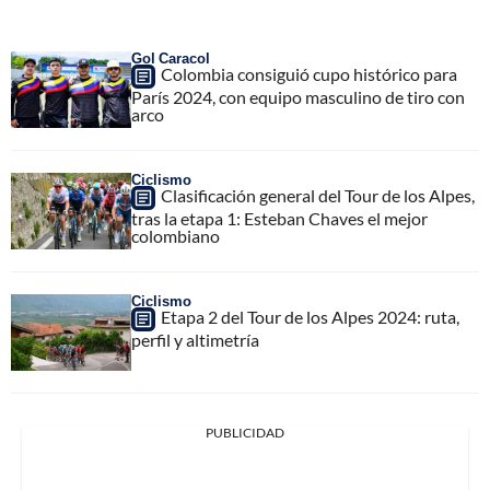
Gol Caracol
Colombia consiguió cupo histórico para
París 2024, con equipo masculino de tiro con
arco
Ciclismo
Clasificación general del Tour de los Alpes,
tras la etapa 1: Esteban Chaves el mejor
colombiano
Ciclismo
Etapa 2 del Tour de los Alpes 2024: ruta,
perfil y altimetría
PUBLICIDAD