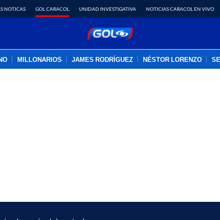
S NOTICAS
GOL CARACOL
UNIDAD INVESTIGATIVA
NOTICIAS CARACOL EN VIVO
INO
MILLONARIOS
JAMES RODRÍGUEZ
NÉSTOR LORENZO
SE
PUBLICIDAD