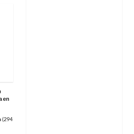
0
a en
a (294