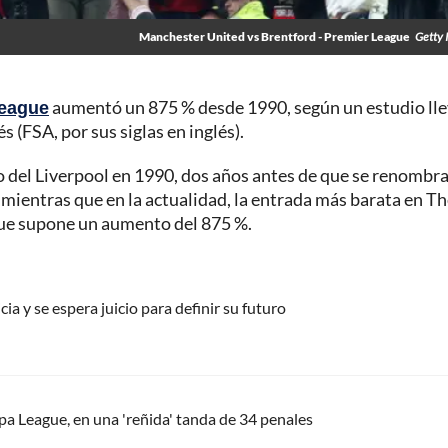
Manchester United vs Brentford - Premier League
Getty 
League
aumentó un 875 % desde 1990, según un estudio ll
s (FSA, por sus siglas en inglés).
o del Liverpool en 1990, dos años antes de que se renombra
 mientras que en la actualidad, la entrada más barata en T
 que supone un aumento del 875 %.
icia y se espera juicio para definir su futuro
pa League, en una 'reñida' tanda de 34 penales