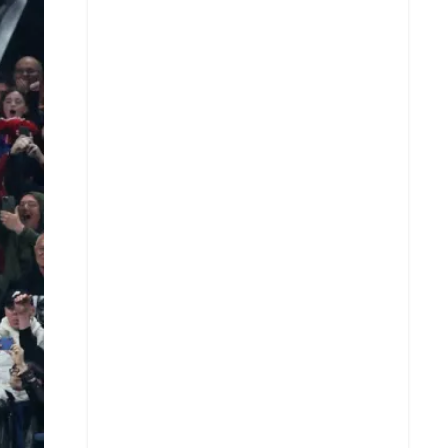
X
Whatsapp