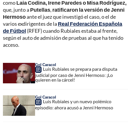
como
Laia Codina, Irene Paredes o Misa Rodríguez,
que, junto a
Putellas
,
ratificaron la versión de Jenni
Hermoso
ante el juez que investigó el caso, o el de
varios exdirigentes de la
Real Federación Española
de Fútbol
(RFEF) cuando Rubiales estaba al frente,
según el auto de admisión de pruebas al que ha tenido
acceso.
Gol Caracol
Luis Rubiales se prepara para disputa
judicial por caso de Jenni Hermoso: ¡Lo
quieren en la cárcel!
Gol Caracol
Luis Rubiales y un nuevo polémico
episodio: ahora acusó a Jenni Hermoso