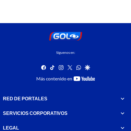
Síguenos en:
facebook
tiktok
instagram
twitter
whatsapp
google
youtube-
Más contenido en
footer
RED DE PORTALES
SERVICIOS CORPORATIVOS
LEGAL