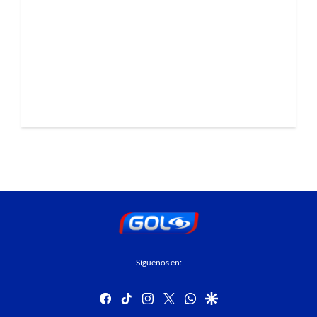
Síguenos en:
facebook
tiktok
instagram
twitter
whatsapp
google