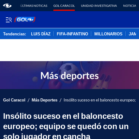
ÚLTIMAS NOTICAS
GOL CARACOL
UNIDAD INVESTIGATIVA
NOTICIAS
Tendencias:
LUIS DÍAZ
FIFA-INFANTINO
MILLONARIOS
JAM
PUBLICIDAD
/
/
Gol Caracol
Más Deportes
Insólito suceso en el baloncesto europeo; 
Insólito suceso en el baloncesto
europeo; equipo se quedó con un
solo jugador en cancha