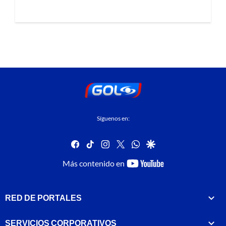
Síguenos en:
facebook
tiktok
instagram
twitter
whatsapp
google
youtube-
Más contenido en
footer
RED DE PORTALES
SERVICIOS CORPORATIVOS