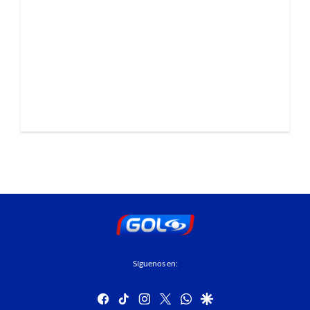
Síguenos en:
facebook
tiktok
instagram
twitter
whatsapp
google