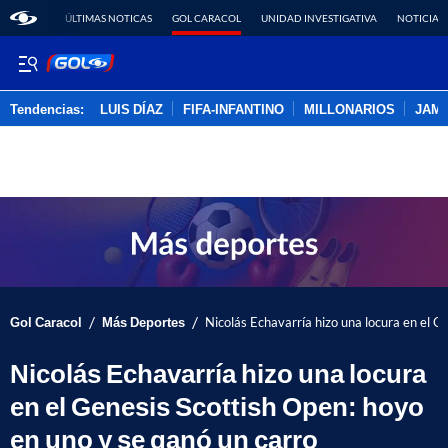
ÚLTIMAS NOTICAS
GOL CARACOL
UNIDAD INVESTIGATIVA
NOTICIAS
Tendencias:
LUIS DÍAZ
FIFA-INFANTINO
MILLONARIOS
JAM
PUBLICIDAD
/
/
Gol Caracol
Más Deportes
Nicolás Echavarría hizo una locura en el G
Nicolás Echavarría hizo una locura
en el Genesis Scottish Open: hoyo
en uno y se ganó un carro