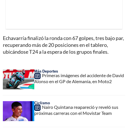
Echavarría finalizó la ronda con 67 golpes, tres bajo par,
recuperando más de 20 posiciones en el tablero,
ubicándose T24 a la espera de los grupos finales.
Más Deportes
Primeras imágenes del accidente de David
Alonso en el GP de Alemania, en Moto2
Ciclismo
Nairo Quintana reapareció y reveló sus
próximas carreras con el Movistar Team