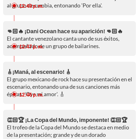
al grupo de cumbia, entonando 'Por ella'.
12:49 p. m.
👊🏻🔥 ¡Dani Ocean hace su aparición! 👊🏻🔥
El cantante venezolano canta uno de sus éxitos,
acompañado de un grupo de bailarines.
12:47 p. m.
🎸¡Maná, al escenario! 🎸
El grupo mexicano de rock hace su presentación en el
escenario, entonando una de sus canciones más
épicas: 'Oye mi amor'. 🎸
12:46 p. m.
👏🏻🏆 ¡La Copa del Mundo, imponente! 👏🏻🏆
El trofeo de la Copa del Mundo se destaca en medio
de la presentación; grande y de un dorado