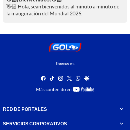
👋🏻 Hola, sean bienvenidos al minuto a minuto de
la inauguración del Mundial 2026.
Síguenos en:
facebook
tiktok
instagram
twitter
whatsapp
google
youtube-
Más contenido en
footer
RED DE PORTALES
SERVICIOS CORPORATIVOS