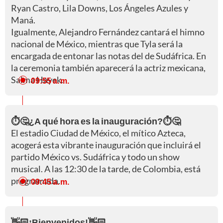
Ryan Castro, Lila Downs, Los Ángeles Azules y
Maná.
Igualmente, Alejandro Fernández cantará el himno
nacional de México, mientras que Tyla será la
encargada de entonar las notas del de Sudáfrica. En
la ceremonia también aparecerá la actriz mexicana,
Salma Hayek.
09:55 a. m.
⏱️🤔¿A qué hora es la inauguración?⏱️🤔
El estadio Ciudad de México, el mítico Azteca,
acogerá esta vibrante inauguración que incluirá el
partido México vs. Sudáfrica y todo un show
musical. A las 12:30 de la tarde, de Colombia, está
programada.
09:45 a. m.
👋🏻¡Bienvenidos!👋🏻