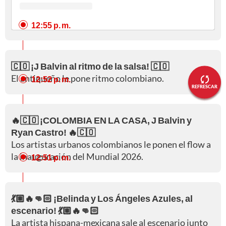
12:55 p. m.
🇨🇴 ¡J Balvin al ritmo de la salsa! 🇨🇴
El antiqueño le pone ritmo colombiano.
12:52 p. m.
REFRESCAR
🔥🇨🇴 ¡COLOMBIA EN LA CASA, J Balvin y
Ryan Castro! 🔥🇨🇴
Los artistas urbanos colombianos le ponen el flow a
la inauguración del Mundial 2026.
12:51 p. m.
💃🏼🔥👊🏻 ¡Belinda y Los Ángeles Azules, al
escenario! 💃🏼🔥👊🏻
La artista hispana-mexicana sale al escenario junto