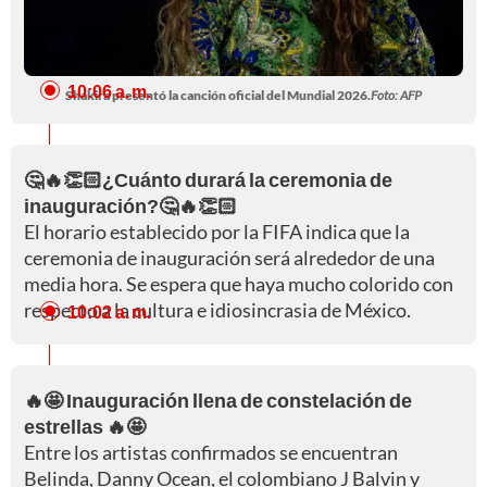
10:06 a. m.
Shakira presentó la canción oficial del Mundial 2026.
Foto: AFP
🤔🔥👏🏻¿Cuánto durará la ceremonia de
inauguración?🤔🔥👏🏻
El horario establecido por la FIFA indica que la
ceremonia de inauguración será alrededor de una
media hora. Se espera que haya mucho colorido con
respecto a la cultura e idiosincrasia de México.
10:02 a. m.
🔥🤩 Inauguración llena de constelación de
estrellas 🔥🤩
Entre los artistas confirmados se encuentran
Belinda, Danny Ocean, el colombiano J Balvin y