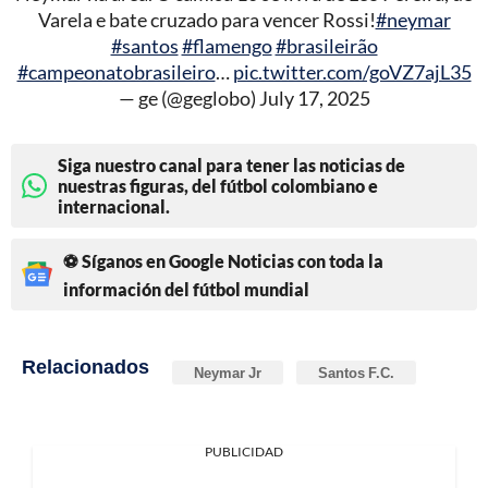
Varela e bate cruzado para vencer Rossi!
#neymar
#santos
#flamengo
#brasileirão
#campeonatobrasileiro
…
pic.twitter.com/goVZ7ajL35
— ge (@geglobo)
July 17, 2025
Siga nuestro canal para tener las noticias de
nuestras figuras, del fútbol colombiano e
internacional.
⚽ Síganos en Google Noticias con toda la
información del fútbol mundial
Relacionados
Neymar Jr
Santos F.C.
PUBLICIDAD