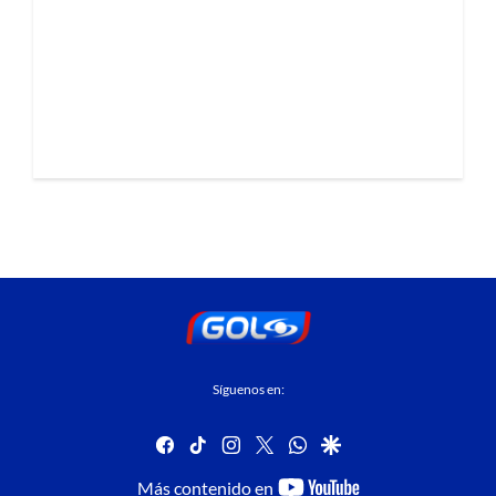
Síguenos en:
facebook
tiktok
instagram
twitter
whatsapp
google
youtube-
Más contenido en