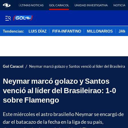
ÚLTIMAS NOTICAS
GOL CARACOL
UNIDAD INVESTIGATIVA
NOTICIAS
Tendencias:
LUIS DÍAZ
FIFA-INFANTINO
MILLONARIOS
JAM
PUBLICIDAD
/
Gol Caracol
Neymar marcó golazo y Santos venció al líder del Brasileira
Neymar marcó golazo y Santos
venció al líder del Brasileirao: 1-0
sobre Flamengo
Este miércoles el astro brasileño Neymar se encargó de
dar el batacazo de la fecha en la liga de su país,