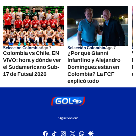
Selección Colombia
Ago 7
Selección Colombia
Ago 7
Co
Colombia vs Chile, EN
¿Por qué Gianni
V
VIVO; hora y dónde ver
Infantino y Alejandro
D
el Sudamericano Sub-
Domínguez están en
M
17 de Futsal 2026
Colombia? La FCF
e
explicó todo
Síguenos en:
facebook
tiktok
instagram
twitter
whatsapp
google