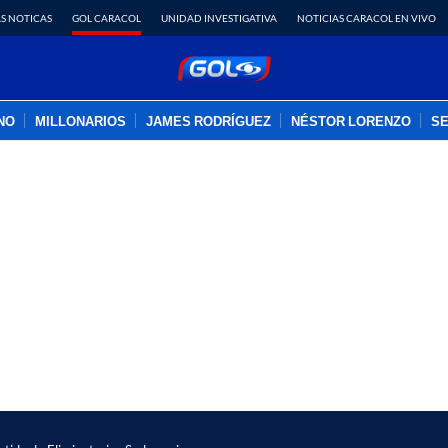
S NOTICAS
GOL CARACOL
UNIDAD INVESTIGATIVA
NOTICIAS CARACOL EN VIVO
INO
MILLONARIOS
JAMES RODRÍGUEZ
NÉSTOR LORENZO
SE
PUBLICIDAD