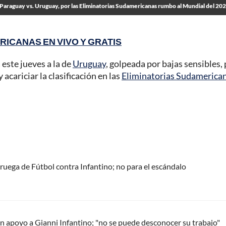
 Paraguay vs. Uruguay, por las Eliminatorias Sudamericanas rumbo al Mundial del 20
RICANAS EN VIVO Y GRATIS
 este jueves a la de
Uruguay
, golpeada por bajas sensibles,
acariciar la clasificación en las
Eliminatorias Sudamerica
oruega de Fútbol contra Infantino; no para el escándalo
 apoyo a Gianni Infantino; "no se puede desconocer su trabajo"