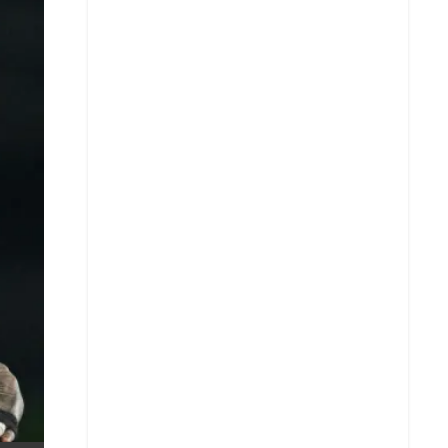
X
Whatsapp