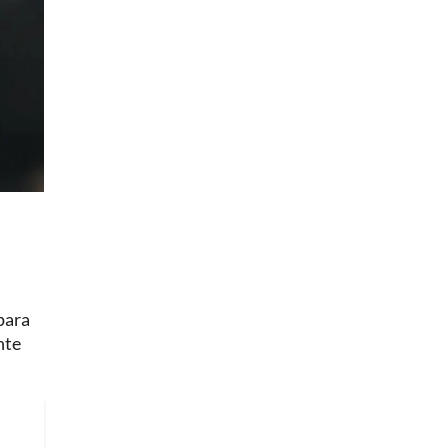
para
nte