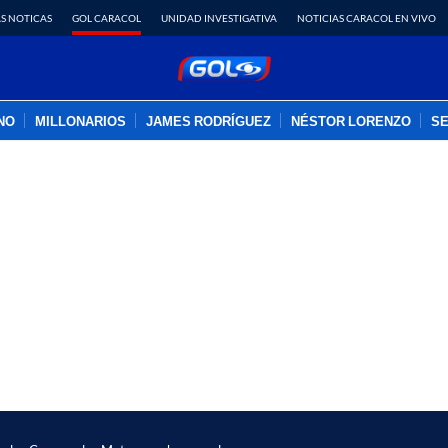
S NOTICAS
GOL CARACOL
UNIDAD INVESTIGATIVA
NOTICIAS CARACOL EN VIVO
INO
MILLONARIOS
JAMES RODRÍGUEZ
NÉSTOR LORENZO
SE
PUBLICIDAD