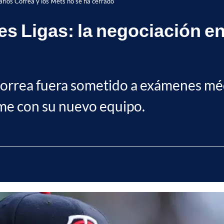
arlos Correa y los Mets no se ha cerrado
s Ligas: la negociación en
Correa fuera sometido a exámenes mé
rme con su nuevo equipo.