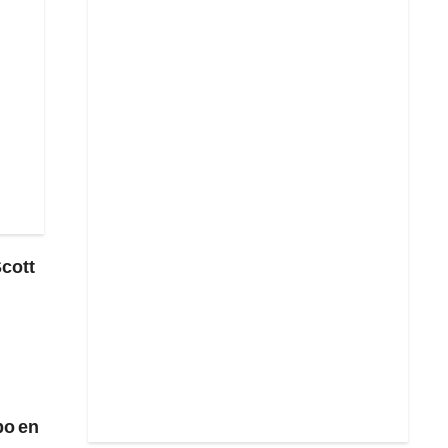
Scott
po en