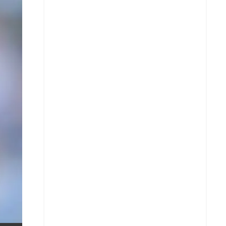
X
Whatsapp