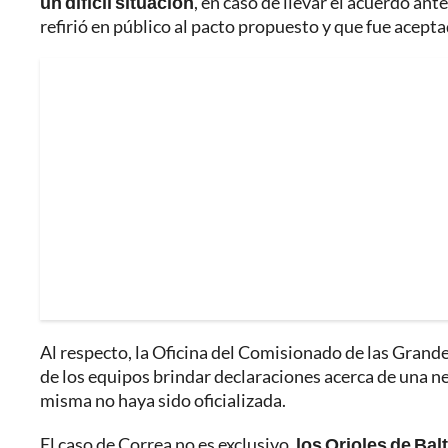
un difícil situación
, en caso de llevar el acuerdo ant
refirió en público al pacto propuesto y que fue acept
Al respecto, la Oficina del Comisionado de las Grande
de los equipos brindar declaraciones acerca de una n
misma no haya sido oficializada.
El caso de Correa no es exclusivo,
los Orioles de Bal