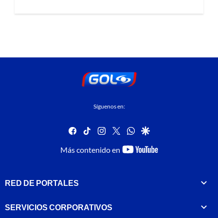
Síguenos en:
facebook
tiktok
instagram
twitter
whatsapp
google
youtube-
Más contenido en
footer
RED DE PORTALES
SERVICIOS CORPORATIVOS