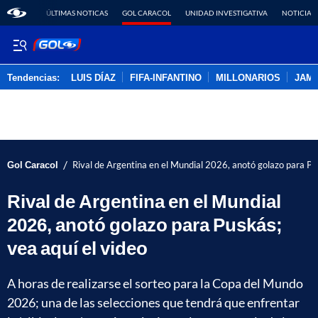
ÚLTIMAS NOTICAS
GOL CARACOL
UNIDAD INVESTIGATIVA
NOTICIAS
Tendencias:
LUIS DÍAZ
FIFA-INFANTINO
MILLONARIOS
JAM
PUBLICIDAD
/
Gol Caracol
Rival de Argentina en el Mundial 2026, anotó golazo para Pus
Rival de Argentina en el Mundial
2026, anotó golazo para Puskás;
vea aquí el video
A horas de realizarse el sorteo para la Copa del Mundo
2026; una de las selecciones que tendrá que enfrentar