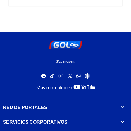
Síguenos en:
facebook
tiktok
instagram
twitter
whatsapp
google
youtube-
Más contenido en
footer
RED DE PORTALES
SERVICIOS CORPORATIVOS