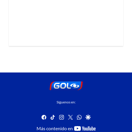
Síguenos en:
facebook
tiktok
instagram
twitter
whatsapp
google
youtube-
Más contenido en