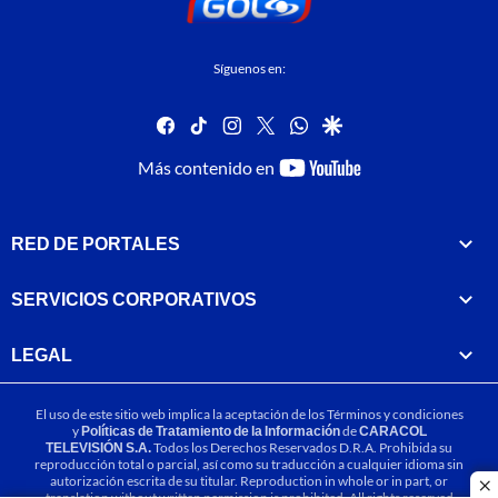
Síguenos en:
facebook
tiktok
instagram
twitter
whatsapp
google
youtube-
Más contenido en
footer
RED DE PORTALES
SERVICIOS CORPORATIVOS
LEGAL
El uso de este sitio web implica la aceptación de los
Términos y condiciones
y
Políticas de Tratamiento de la Información
de
CARACOL
TELEVISIÓN S.A.
Todos los Derechos Reservados D.R.A. Prohibida su
reproducción total o parcial, así como su traducción a cualquier idioma sin
autorización escrita de su titular. Reproduction in whole or in part, or
cl
translation without written permission is prohibited. All rights reserved