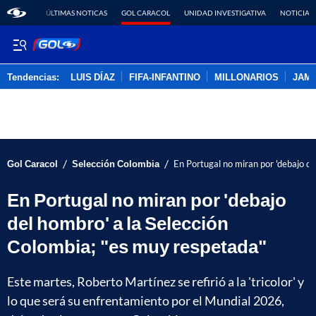
ÚLTIMAS NOTICAS
GOL CARACOL
UNIDAD INVESTIGATIVA
NOTICIAS
Tendencias:
LUIS DÍAZ
FIFA-INFANTINO
MILLONARIOS
JAM
PUBLICIDAD
/
/
Gol Caracol
Selección Colombia
En Portugal no miran por 'debajo de
En Portugal no miran por 'debajo
del hombro' a la Selección
Colombia; "es muy respetada"
Este martes, Roberto Martínez se refirió a la 'tricolor' y
lo que será su enfrentamiento por el Mundial 2026,