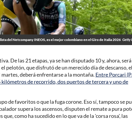
clista del Netcompany INEOS, es el mejor colombiano en el Giro de Italia 2026
Getty 
iva. De las 21 etapas, ya se han disputado 10 y, ahora, será
l pelotón, que disfrutó de un merecido día de descanso, e
el martes, deberá enfrentarse a la montaña.
Entre Porcari (
95 kilómetros de recorrido, dos puertos de tercera y uno de
po de favoritos o que la fuga corone. Eso sí, tampoco se p
mbalador supera los ascensos, disputen el remate a pura pot
es que, como ha sucedido en lo que va de la 'corsa rosa', las