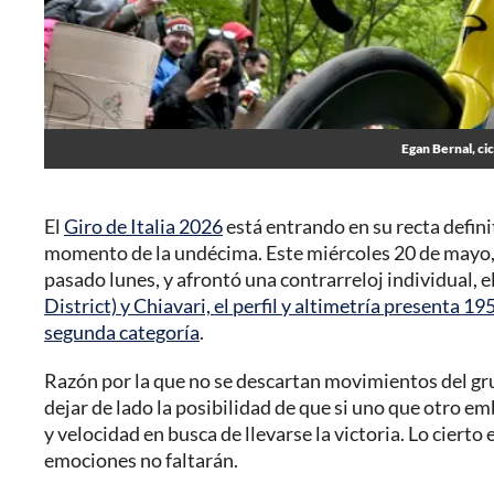
Egan Bernal, ci
El
Giro de Italia 2026
está entrando en su recta definit
momento de la undécima. Este miércoles 20 de mayo, e
pasado lunes, y afrontó una contrarreloj individual, 
District) y Chiavari, el perfil y altimetría presenta 1
segunda categoría
.
Razón por la que no se descartan movimientos del gru
dejar de lado la posibilidad de que si uno que otro e
y velocidad en busca de llevarse la victoria. Lo cierto 
emociones no faltarán.