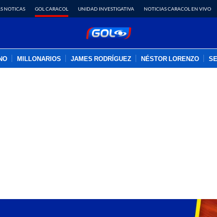
S NOTICAS
GOL CARACOL
UNIDAD INVESTIGATIVA
NOTICIAS CARACOL EN VIVO
INO
MILLONARIOS
JAMES RODRÍGUEZ
NÉSTOR LORENZO
SE
PUBLICIDAD