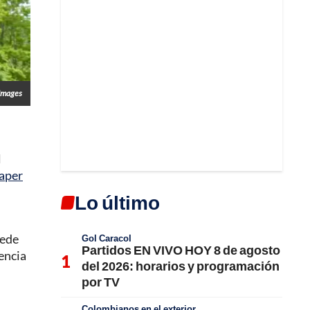
Images
l
Paper
Lo último
uede
Gol Caracol
Partidos EN VIVO HOY 8 de agosto
encia
del 2026: horarios y programación
por TV
Colombianos en el exterior