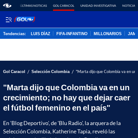
ÚLTIMAS NOTICAS
GOL CARACOL
UNIDAD INVESTIGATIVA
NOTICIAS
Tendencias:
LUIS DÍAZ
FIFA-INFANTINO
MILLONARIOS
JAM
PUBLICIDAD
/
/
Gol Caracol
Selección Colombia
"Marta dijo que Colombia va en un c
"Marta dijo que Colombia va en un
crecimiento; no hay que dejar caer
el fútbol femenino en el país"
En 'Blog Deportivo', de 'Blu Radio', la arquera de la
Selección Colombia, Katherine Tapia, reveló las