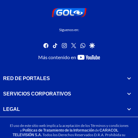
Síguenos en:
facebook
tiktok
instagram
twitter
whatsapp
google
youtube-
Más contenido en
footer
RED DE PORTALES
SERVICIOS CORPORATIVOS
LEGAL
El uso de este sitio web implica la aceptación de los
Términos y condiciones
y
Políticas de Tratamiento de la Información
de
CARACOL
TELEVISIÓN S.A.
Todos los Derechos Reservados D.R.A. Prohibida su