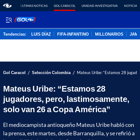
ÚLTIMAS NOTICAS
GOL CARACOL
UNIDAD INVESTIGATIVA
NOTICIAS
Tendencias:
LUIS DÍAZ
FIFA-INFANTINO
MILLONARIOS
JAM
PUBLICIDAD
/
/
Gol Caracol
Selección Colombia
Mateus Uribe: “Estamos 28 jugador
Mateus Uribe: “Estamos 28
jugadores, pero, lastimosamente,
solo van 26 a Copa América”
El mediocampista antioqueño Mateus Uribe habló con
la prensa, este martes, desde Barranquilla, y se refirió a