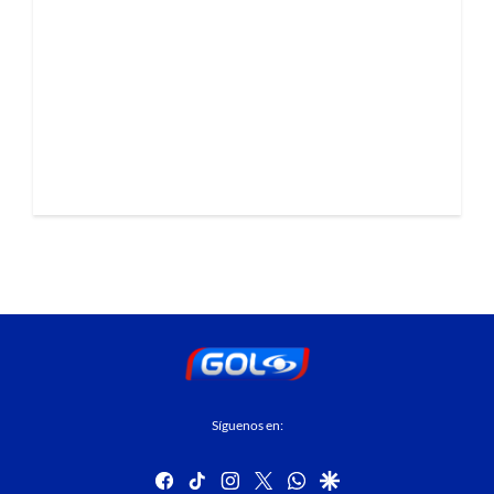
Síguenos en:
facebook
tiktok
instagram
twitter
whatsapp
google