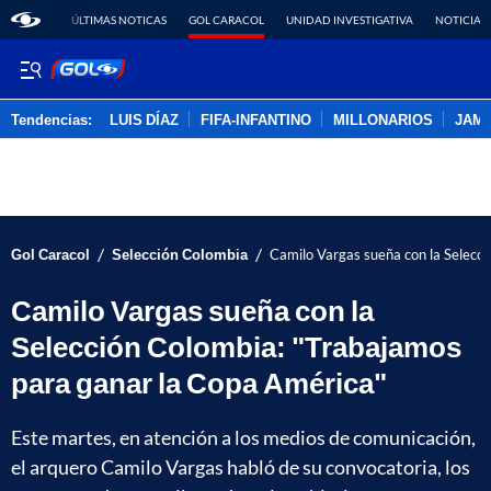
ÚLTIMAS NOTICAS
GOL CARACOL
UNIDAD INVESTIGATIVA
NOTICIAS
Tendencias:
LUIS DÍAZ
FIFA-INFANTINO
MILLONARIOS
JAM
PUBLICIDAD
/
/
Gol Caracol
Selección Colombia
Camilo Vargas sueña con la Selecc
Camilo Vargas sueña con la
Selección Colombia: "Trabajamos
para ganar la Copa América"
Este martes, en atención a los medios de comunicación,
el arquero Camilo Vargas habló de su convocatoria, los