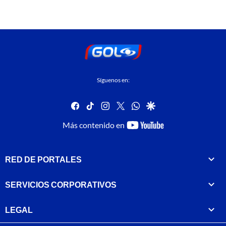
Síguenos en:
facebook
tiktok
instagram
twitter
whatsapp
google
youtube-
Más contenido en
footer
RED DE PORTALES
SERVICIOS CORPORATIVOS
LEGAL