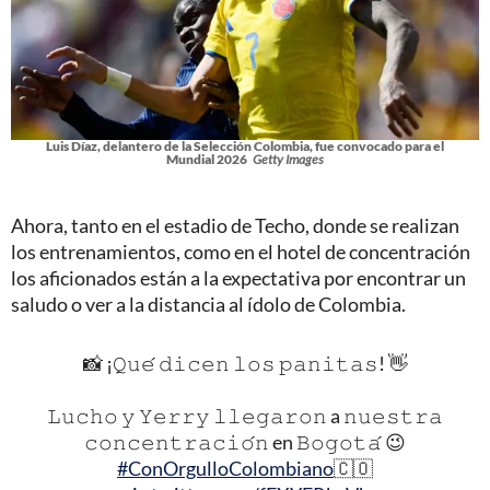
Luis Díaz, delantero de la Selección Colombia, fue convocado para el
Mundial 2026
Getty Images
Ahora, tanto en el estadio de Techo, donde se realizan
los entrenamientos, como en el hotel de concentración
los aficionados están a la expectativa por encontrar un
saludo o ver a la distancia al ídolo de Colombia.
📸 ¡𝚀𝚞𝚎́ 𝚍𝚒𝚌𝚎𝚗 𝚕𝚘𝚜 𝚙𝚊𝚗𝚒𝚝𝚊𝚜! 👋
𝙻𝚞𝚌𝚑𝚘 𝚢 𝚈𝚎𝚛𝚛𝚢 𝚕𝚕𝚎𝚐𝚊𝚛𝚘𝚗 a 𝚗𝚞𝚎𝚜𝚝𝚛𝚊
𝚌𝚘𝚗𝚌𝚎𝚗𝚝𝚛𝚊𝚌𝚒𝚘́𝚗 en 𝙱𝚘𝚐𝚘𝚝𝚊́ 😉
#ConOrgulloColombiano
🇨🇴