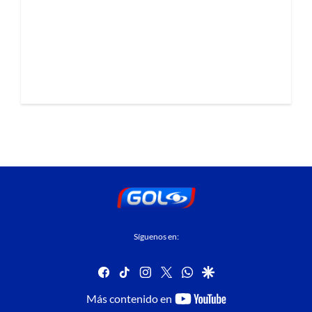
Síguenos en:
facebook
tiktok
instagram
twitter
whatsapp
google
youtube-
Más contenido en
footer