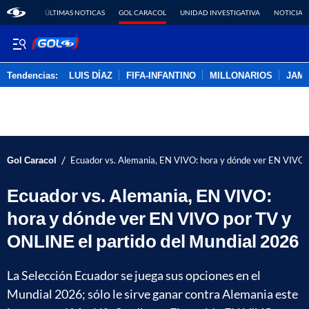
ÚLTIMAS NOTICAS
GOL CARACOL
UNIDAD INVESTIGATIVA
NOTICIAS
Tendencias:
LUIS DÍAZ
FIFA-INFANTINO
MILLONARIOS
JAM
PUBLICIDAD
/
Gol Caracol
Ecuador vs. Alemania, EN VIVO: hora y dónde ver EN VIVO 
Ecuador vs. Alemania, EN VIVO:
hora y dónde ver EN VIVO por TV y
ONLINE el partido del Mundial 2026
La Selección Ecuador se juega sus opciones en el
Mundial 2026; sólo le sirve ganar contra Alemania este