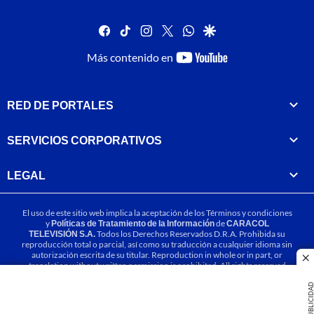
facebook
tiktok
instagram
twitter
whatsapp
google
youtube-
Más contenido en
footer
RED DE PORTALES
SERVICIOS CORPORATIVOS
LEGAL
El uso de este sitio web implica la aceptación de los
Términos y condiciones
y
Políticas de Tratamiento de la Información
de
CARACOL
TELEVISIÓN S.A.
Todos los Derechos Reservados D.R.A. Prohibida su
reproducción total o parcial, así como su traducción a cualquier idioma sin
autorización escrita de su titular. Reproduction in whole or in part, or
cl
translation without written permission is prohibited. All rights reserved
2025.
PUBLICIDA
MIEMBRO DE: