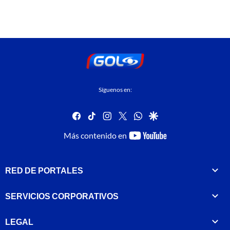
Síguenos en:
facebook
tiktok
instagram
twitter
whatsapp
google
youtube-
Más contenido en
footer
RED DE PORTALES
SERVICIOS CORPORATIVOS
LEGAL