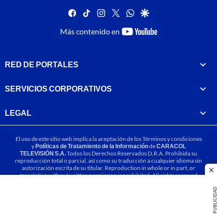
facebook
tiktok
instagram
twitter
whatsapp
google
youtube-
Más contenido en
footer
RED DE PORTALES
SERVICIOS CORPORATIVOS
LEGAL
El uso de este sitio web implica la aceptación de los
Términos y condiciones
y
Políticas de Tratamiento de la Información
de
CARACOL
TELEVISIÓN S.A.
Todos los Derechos Reservados D.R.A. Prohibida su
reproducción total o parcial, así como su traducción a cualquier idioma sin
autorización escrita de su titular. Reproduction in whole or in part, or
cl
translation without written permission is prohibited. All rights reserved
2025.
PUBLICIDA
MIEMBRO DE: