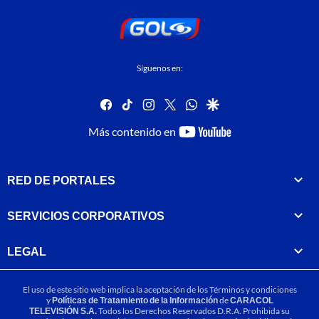
Síguenos en:
facebook
tiktok
instagram
twitter
whatsapp
google
youtube-
Más contenido en
footer
RED DE PORTALES
SERVICIOS CORPORATIVOS
LEGAL
El uso de este sitio web implica la aceptación de los
Términos y condiciones
y
Políticas de Tratamiento de la Información
de
CARACOL
TELEVISIÓN S.A.
Todos los Derechos Reservados D.R.A. Prohibida su