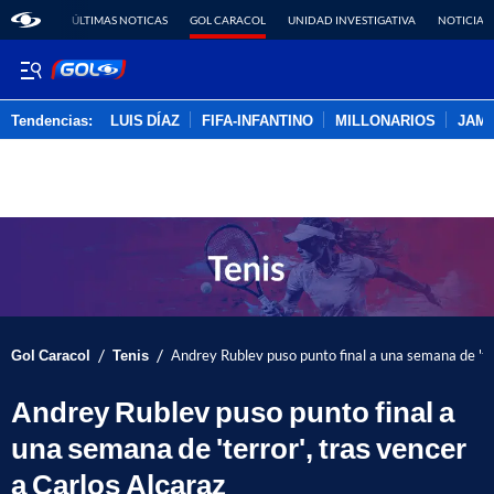
ÚLTIMAS NOTICAS
GOL CARACOL
UNIDAD INVESTIGATIVA
NOTICIAS
Tendencias:
LUIS DÍAZ
FIFA-INFANTINO
MILLONARIOS
JAM
PUBLICIDAD
/
/
Gol Caracol
Tenis
Andrey Rublev puso punto final a una semana de 'ter
Andrey Rublev puso punto final a
una semana de 'terror', tras vencer
a Carlos Alcaraz