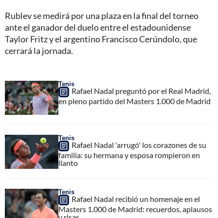
Rublev se medirá por una plaza en la final del torneo
ante el ganador del duelo entre el estadounidense
Taylor Fritz y el argentino Francisco Cerúndolo, que
cerrará la jornada.
Tenis
Rafael Nadal preguntó por el Real Madrid,
en pleno partido del Masters 1.000 de Madrid
Tenis
Rafael Nadal 'arrugó' los corazones de su
familia: su hermana y esposa rompieron en
llanto
Tenis
Rafael Nadal recibió un homenaje en el
Masters 1.000 de Madrid: recuerdos, aplausos
y risas