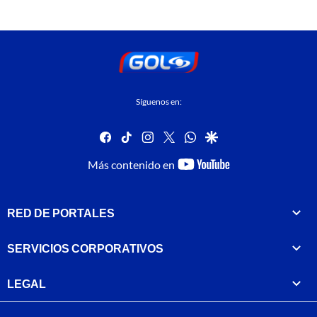
Síguenos en:
facebook
tiktok
instagram
twitter
whatsapp
google
youtube-
Más contenido en
footer
RED DE PORTALES
SERVICIOS CORPORATIVOS
LEGAL