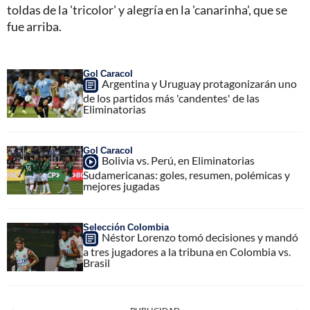
toldas de la 'tricolor'
y alegría en la 'canarinha', que se
fue arriba.
Gol Caracol
Argentina y Uruguay protagonizarán uno
de los partidos más 'candentes' de las
Eliminatorias
Gol Caracol
Bolivia vs. Perú, en Eliminatorias
Sudamericanas: goles, resumen, polémicas y
mejores jugadas
Selección Colombia
Néstor Lorenzo tomó decisiones y mandó
a tres jugadores a la tribuna en Colombia vs.
Brasil