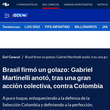
ÚLTIMAS NOTICAS
GOL CARACOL
UNIDAD INVESTIGATIVA
NOTICIAS
Tendencias:
LUIS DÍAZ
FIFA-INFANTINO
MILLONARIOS
JAM
PUBLICIDAD
/
Gol Caracol
Brasil firmó un golazo: Gabriel Martinelli anotó, tras una gra
Brasil firmó un golazo: Gabriel
Martinelli anotó, tras una gran
acción colectiva, contra Colombia
A puro toque, enloqueciendo a la defensa de la
Selección Colombia y definiendo a la perfección,