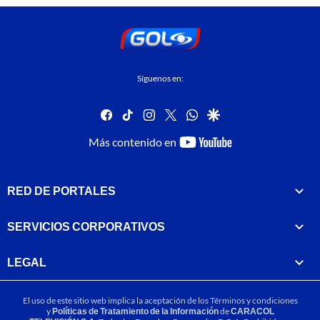
Síguenos en:
facebook
tiktok
instagram
twitter
whatsapp
google
youtube-
Más contenido en
footer
RED DE PORTALES
SERVICIOS CORPORATIVOS
LEGAL
El uso de este sitio web implica la aceptación de los
Términos y condiciones
y
Políticas de Tratamiento de la Información
de
CARACOL